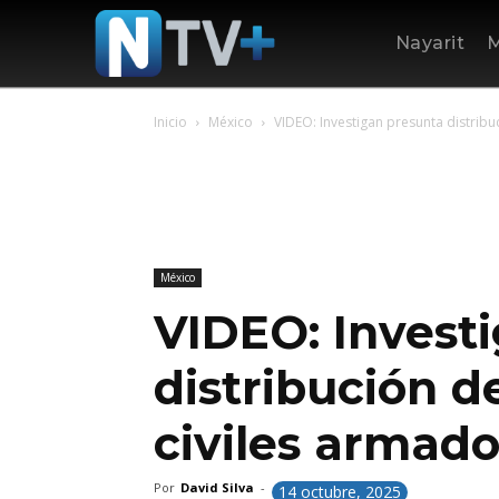
Nayarit
M
Inicio
México
VIDEO: Investigan presunta distribu
México
VIDEO: Invest
distribución d
civiles armad
Por
David Silva
-
14 octubre, 2025