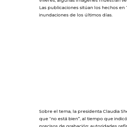
víveres; algunas imágenes muestran veh
Las publicaciones sitúan los hechos en 
inundaciones de los últimos días.
Sobre el tema, la presidenta Claudia S
que “no está bien”, al tiempo que indic
precisos de grabación; autoridades refir