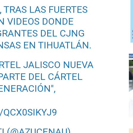
, TRAS LAS FUERTES
AN VIDEOS DONDE
GRANTES DEL CJNG
SAS EN TIHUATLÁN.
SS
ÁRTEL JALISCO NUEVA
PARTE DEL CÁRTEL
ENERACIÓN",
/QCX0SIKYJ9
I (@AZUCENAU)