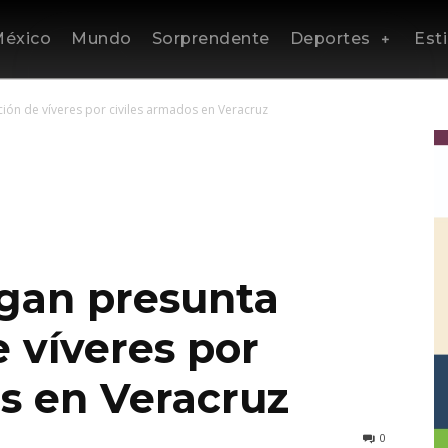
éxico
Mundo
Sorprendente
Deportes
Esti
ción de víveres por civiles armados en Veracruz
igan presunta
e víveres por
os en Veracruz
0