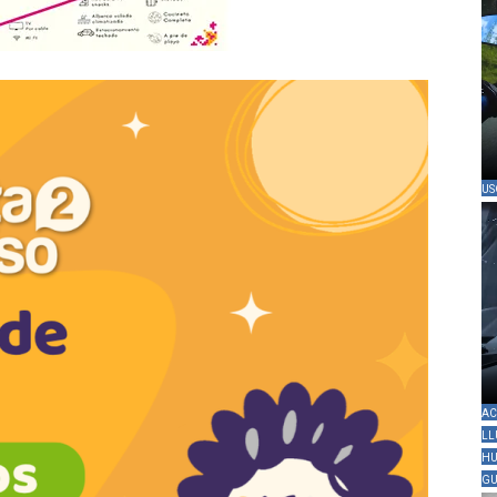
US
AC
LL
HU
GU