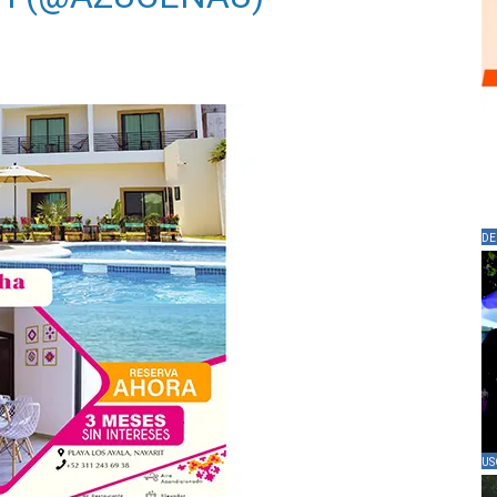
DE
US