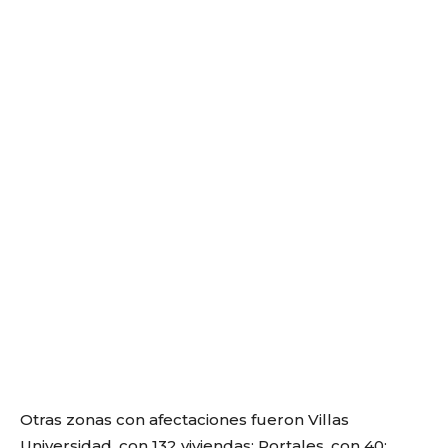
Otras zonas con afectaciones fueron Villas
Universidad, con 132 viviendas; Portales, con 40;