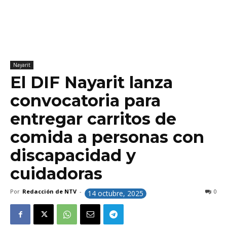
Nayarit
El DIF Nayarit lanza
convocatoria para
entregar carritos de
comida a personas con
discapacidad y
cuidadoras
Por
Redacción de NTV
-
0
14 octubre, 2025