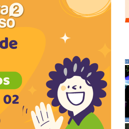
DE
US