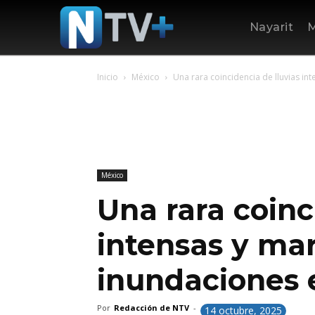
Nayarit
M
Inicio
México
Una rara coincidencia de lluvias in
México
Una rara coinc
intensas y mar
inundaciones 
Por
Redacción de NTV
-
14 octubre, 2025