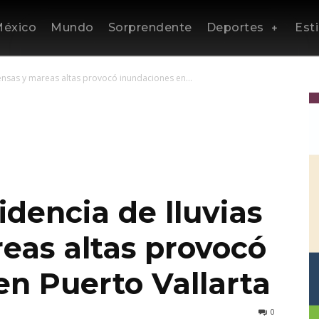
éxico
Mundo
Sorprendente
Deportes
Esti
tensas y mareas altas provocó inundaciones en...
idencia de lluvias
eas altas provocó
en Puerto Vallarta
0