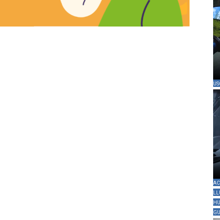
US
AC
LL
HU
GU