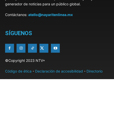
generador de noticias para un público global.
Contáctanos:
atello@nayaritenlinea.mx
SÍGUENOS
©Copyright 2023 NTV+
Código de ética
-
Declaración de accesibilidad
-
Directorio