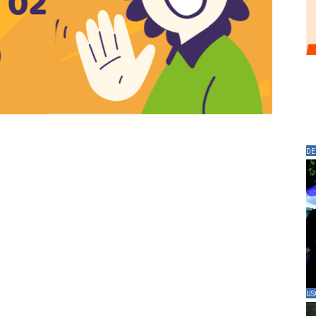
DE
US