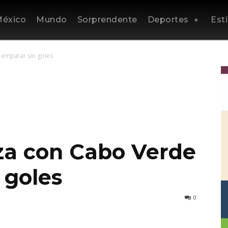
éxico
Mundo
Sorprendente
Deportes
Esti
 empatar sin goles
za con Cabo Verde
 goles
0