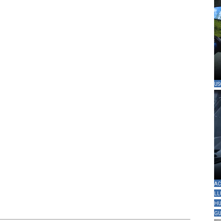
US
AC
LL
HU
GU