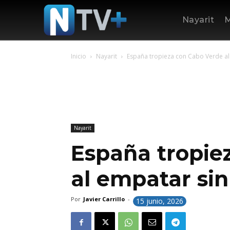
Nayarit
M
Inicio
Nayarit
España tropieza con Cabo Verde al
Nayarit
España tropie
al empatar sin
Por
Javier Carrillo
-
15 junio, 2026