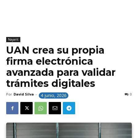
Nayarit
UAN crea su propia
firma electrónica
avanzada para validar
trámites digitales
Por
David Silva
-
0
4 junio, 2026