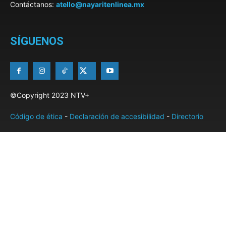
Contáctanos:
atello@nayaritenlinea.mx
SÍGUENOS
©Copyright 2023 NTV+
Código de ética
-
Declaración de accesibilidad
-
Directorio