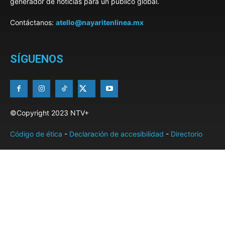
generador de noticias para un público global.
Contáctanos:
atello@nayaritenlinea.mx
SÍGUENOS
©Copyright 2023 NTV+
Código de ética
-
Declaración de accesibilidad
-
Directorio