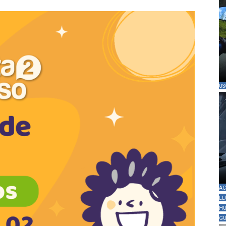
US
AC
LL
HU
GU