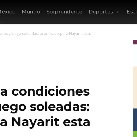
éxico
Mundo
Sorprendente
Deportes
Esti
as y luego soleadas: pronóstico para Nayarit esta...
a condiciones
uego soleadas:
a Nayarit esta