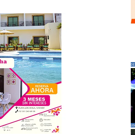
DE
US