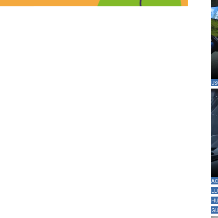
US
AC
LL
HU
GU