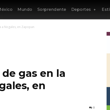
éxico
Mundo
Sorprendente
Deportes
Esti
ra a Nogales, en Zapopan
 de gas en la
gales, en
0