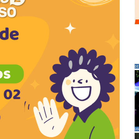
DE
US