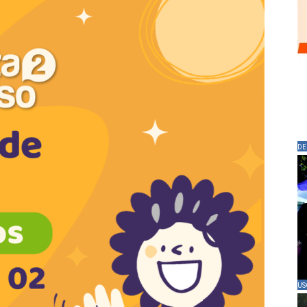
DE
US