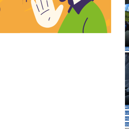
US
AC
LL
HU
GU