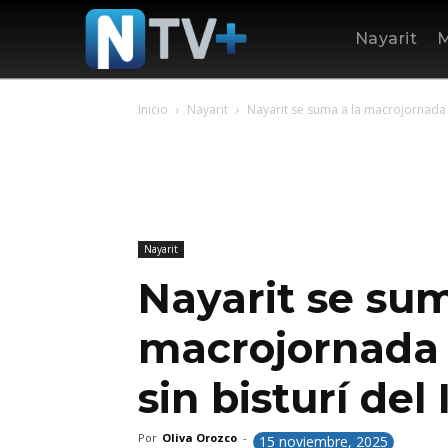
Nayarit
M
Inicio
Nayarit
Nayarit se suma a la macrojornada 
Nayarit
Nayarit se sum
macrojornada
sin bisturí del
Por
Oliva Orozco
-
15 noviembre, 2025