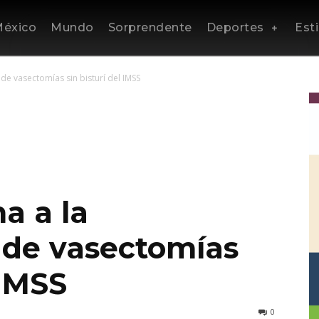
éxico
Mundo
Sorprendente
Deportes
Esti
de vasectomías sin bisturí del IMSS
a a la
 de vasectomías
 IMSS
0