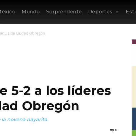
éxico
Mundo
Sorprendente
Deportes
Esti
s Yaquis de Ciudad Obregón
 5-2 a los líderes
dad Obregón
de la novena nayarita.
0