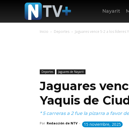
Nayarit
M
Inicio
Deportes
Jaguares vence 5-2 a los lídere
Deportes
Jaguares de Nayarit
Jaguares vence
Yaquis de Ciu
* 5 carreras a 2 fue la pizarra a favor 
Por
Redacción de NTV
-
15 noviembre, 2025