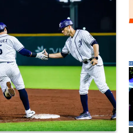
DE
US