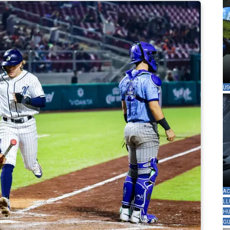
US
AC
LL
HU
GU