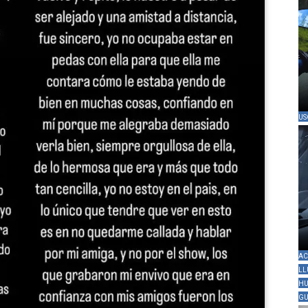
US
AC
LL
HU
GU