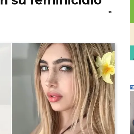
n su feminicidio
0
IN