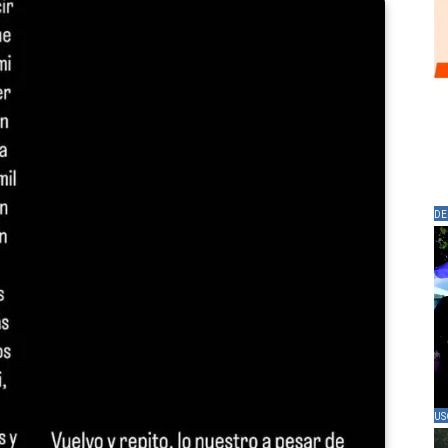
DE
US