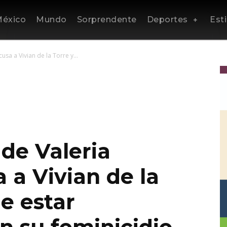
éxico
Mundo
Sorprendente
Deportes
Esti
sa a Vivian de la Torre y...
de Valeria
 a Vivian de la
de estar