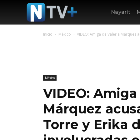
Nayarit
M
Inicio
México
VIDEO: Amiga de Valeria Márquez acu
México
VIDEO: Amiga 
Márquez acusa
Torre y Erika 