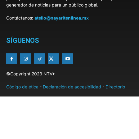
generador de noticias para un público global.
Contáctanos:
atello@nayaritenlinea.mx
SÍGUENOS
©Copyright 2023 NTV+
Código de ética
-
Declaración de accesibilidad
-
Directorio