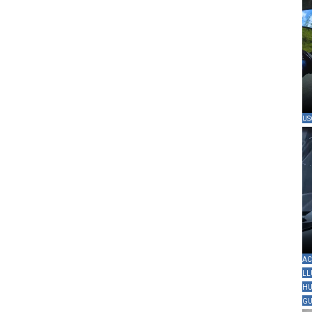
US
AC
LL
HU
GU