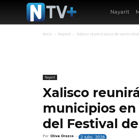
Nayarit
M
Inicio
Nayarit
Xalisco reunirá tacos de varios munic
Nayarit
Xalisco reunir
municipios en 
del Festival de
Por
Oliva Orozco
-
2 julio, 2026