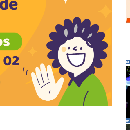
DE
US