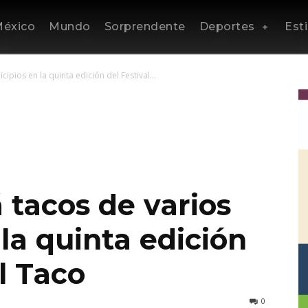
éxico
Mundo
Sorprendente
Deportes
Esti
ipios en la quinta edición del Festival...
á tacos de varios
la quinta edición
l Taco
0