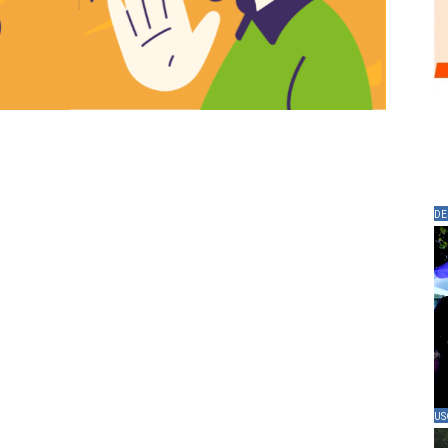
DE
US