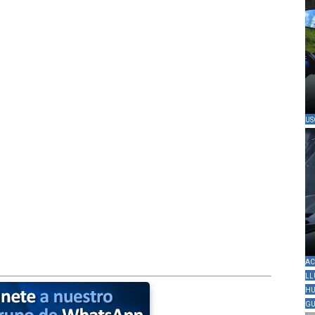
US
AC
LL
HU
GU