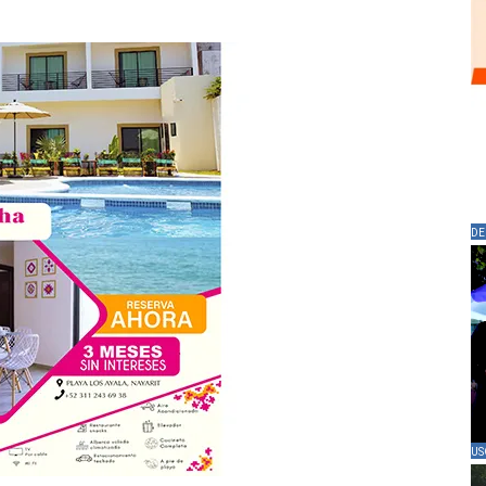
DE
US