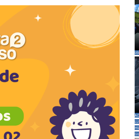
US
AC
LL
HU
GU