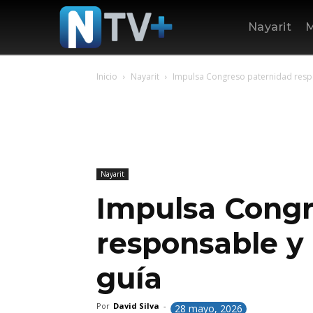
Nayarit
M
Inicio
Nayarit
Impulsa Congreso paternidad resp
Nayarit
Impulsa Congr
responsable y
guía
Por
David Silva
-
28 mayo, 2026