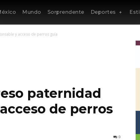
éxico
Mundo
Sorprendente
Deportes
Esti
onsable y acceso de perros guía
eso paternidad
 acceso de perros
0