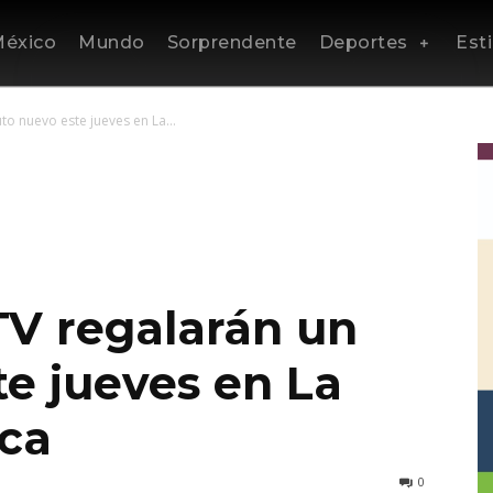
éxico
Mundo
Sorprendente
Deportes
Esti
to nuevo este jueves en La...
TV regalarán un
te jueves en La
ca
0