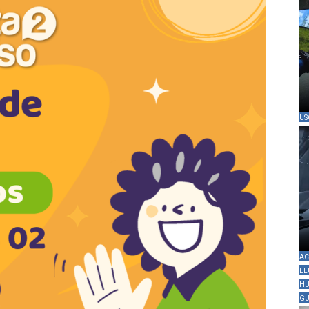
US
AC
LL
HU
GU