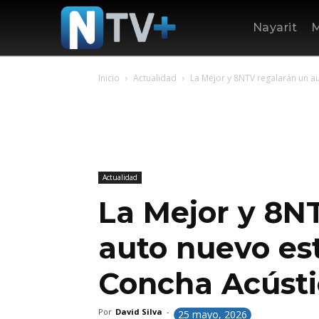
Nayarit
M
Inicio
Actualidad
La Mejor y 8NTV regalarán un au
Actualidad
La Mejor y 8N
auto nuevo es
Concha Acústi
Por
David Silva
-
25 mayo, 2026