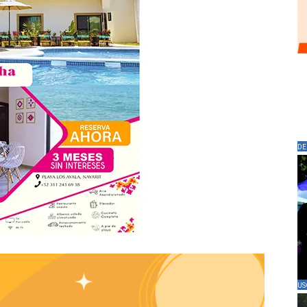
DE
US