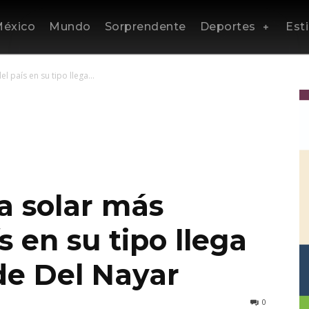
éxico
Mundo
Sorprendente
Deportes
Esti
 país en su tipo llega...
a solar más
s en su tipo llega
e Del Nayar
0