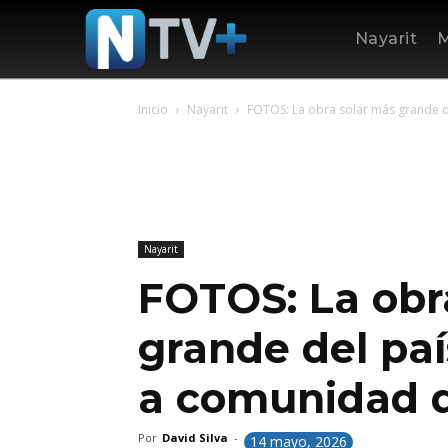
Nayarit
M
Inicio
Nayarit
FOTOS: La obra solar más grande del
Nayarit
FOTOS: La obr
grande del paí
a comunidad d
Por
David Silva
-
14 mayo, 2026