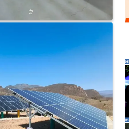
DE
US