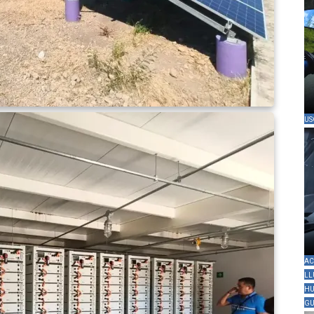
US
AC
LL
HU
GU