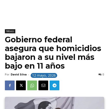
México
Gobierno federal
asegura que homicidios
bajaron a su nivel más
bajo en 11 años
Por
David Silva
-
0
12 mayo, 2026