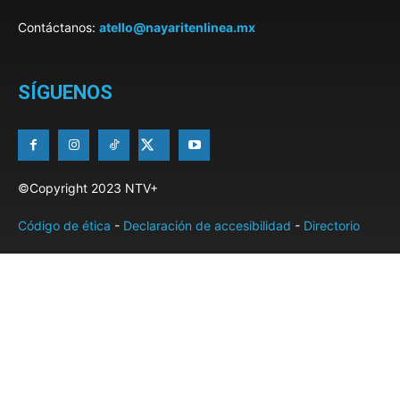
Contáctanos:
atello@nayaritenlinea.mx
SÍGUENOS
©Copyright 2023 NTV+
Código de ética
-
Declaración de accesibilidad
-
Directorio