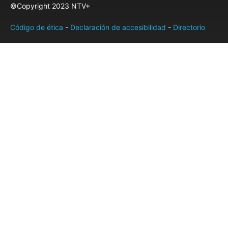
©Copyright 2023 NTV+
Código de ética
-
Declaración de accesibilidad
-
Directorio