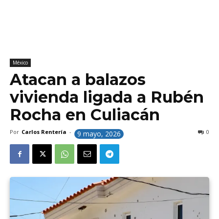
México
Atacan a balazos
vivienda ligada a Rubén
Rocha en Culiacán
Por
Carlos Rentería
-
0
9 mayo, 2026