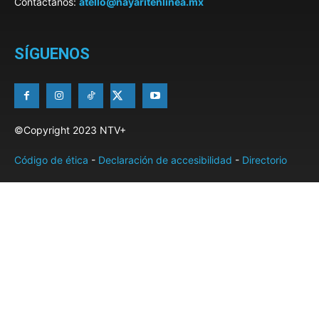
Contáctanos:
atello@nayaritenlinea.mx
SÍGUENOS
©Copyright 2023 NTV+
Código de ética
-
Declaración de accesibilidad
-
Directorio