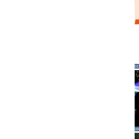
DE
US