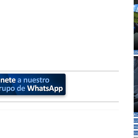
US
AC
LL
HU
GU