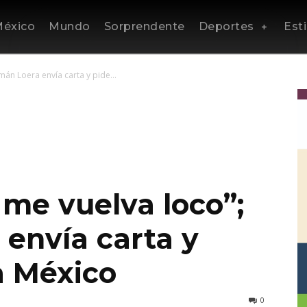
éxico
Mundo
Sorprendente
Deportes
Esti
án Loera envía carta y pide...
 me vuelva loco”;
envía carta y
a México
0