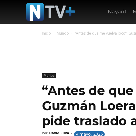
Nayarit
M
Inicio
Mundo
“Antes de que me vuelva loco”; Guzm
Mundo
“Antes de que
Guzmán Loera 
pide traslado 
Por
David Silva
-
4 mayo, 2026