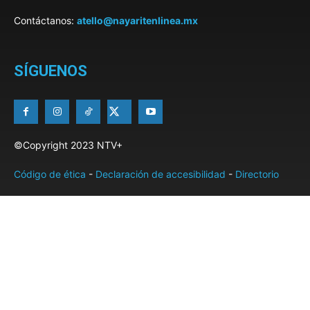
Contáctanos:
atello@nayaritenlinea.mx
SÍGUENOS
©Copyright 2023 NTV+
Código de ética
-
Declaración de accesibilidad
-
Directorio