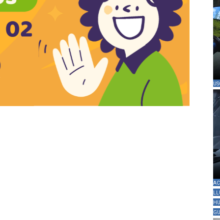
US
AC
LL
HU
GU