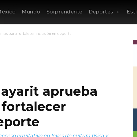
éxico
Mundo
Sorprendente
Deportes
Esti
mas para fortalecer inclusión en deporte
ayarit aprueba
fortalecer
eporte
cceso equitativo en leyes de cultura física y