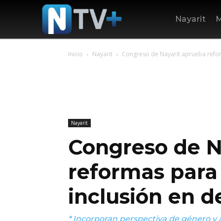
Nayarit
M
Inicio
Nayarit
Congreso de Nayarit aprueba refor
Nayarit
Congreso de N
reformas para 
inclusión en d
* Incorporan perspectiva de género y a