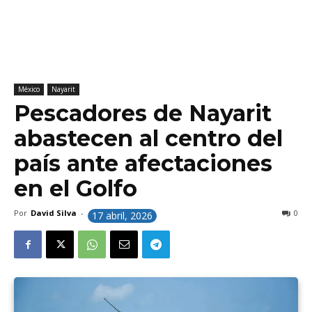
México
Nayarit
Pescadores de Nayarit
abastecen al centro del
país ante afectaciones
en el Golfo
Por
David Silva
-
0
17 abril, 2026