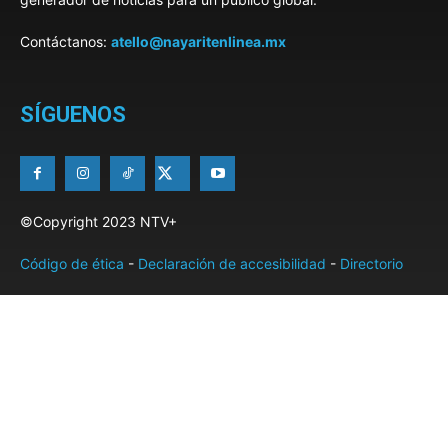
Contáctanos:
atello@nayaritenlinea.mx
SÍGUENOS
©Copyright 2023 NTV+
Código de ética
-
Declaración de accesibilidad
-
Directorio