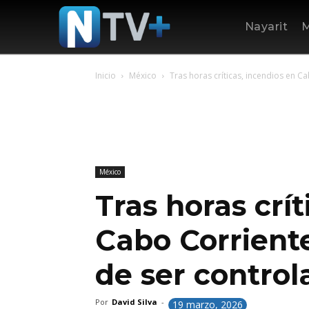
Nayarit
M
Inicio
México
Tras horas críticas, incendios en Ca
México
Tras horas crít
Cabo Corrient
de ser control
Por
David Silva
-
19 marzo, 2026