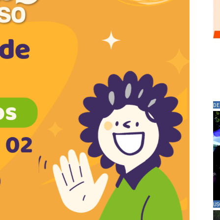
DE
US