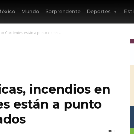
éxico
Mundo
Sorprendente
Deportes
Esti
bo Corrientes están a punto de ser...
icas, incendios en
es están a punto
ados
0