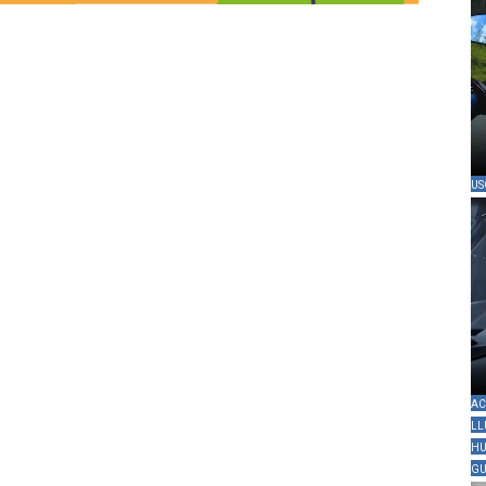
US
AC
LL
HU
GU