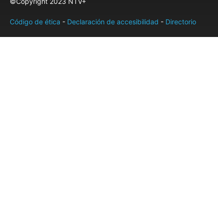
©Copyright 2023 NTV+
Código de ética
-
Declaración de accesibilidad
-
Directorio