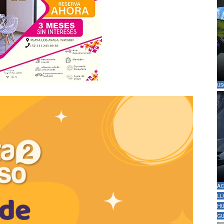
US
AC
LL
HU
GU