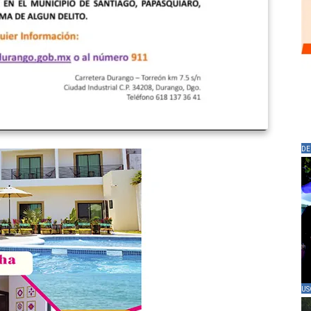
DE
US