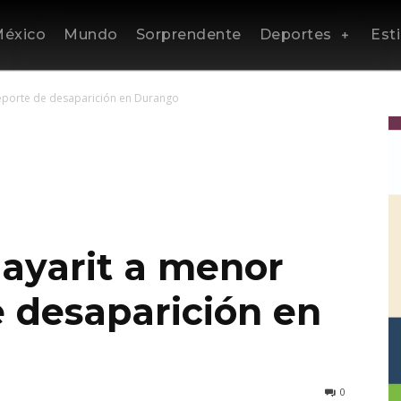
éxico
Mundo
Sorprendente
Deportes
Esti
reporte de desaparición en Durango
Nayarit a menor
e desaparición en
0