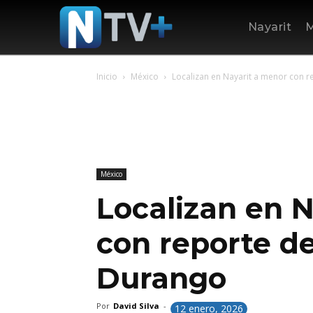
Nayarit
M
Inicio
México
Localizan en Nayarit a menor con 
México
Localizan en 
con reporte d
Durango
Por
David Silva
-
12 enero, 2026