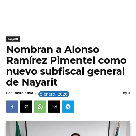
Nayarit
Nombran a Alonso
Ramírez Pimentel como
nuevo subfiscal general
de Nayarit
Por
David Silva
-
0
5 enero, 2026