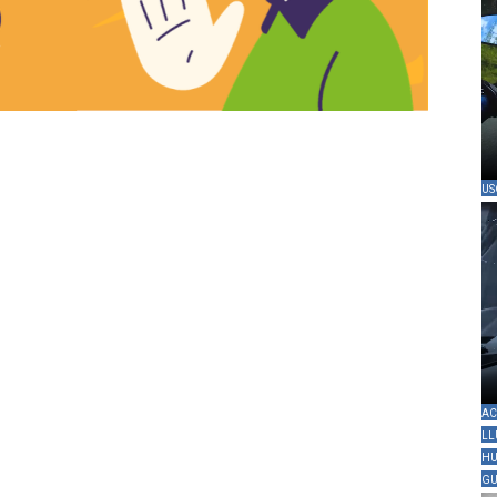
US
AC
LL
HU
GU