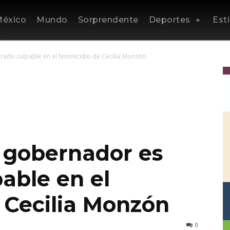
éxico
Mundo
Sorprendente
Deportes
Esti
ado culpable en el feminicidio de Cecilia Monzón
 gobernador es
able en el
 Cecilia Monzón
0