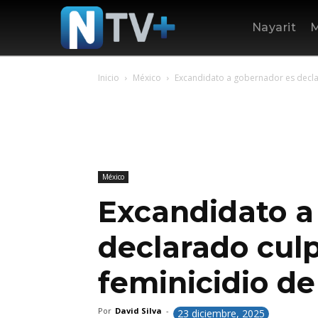
Nayarit
M
Inicio
México
Excandidato a gobernador es declar
México
Excandidato a
declarado culp
feminicidio de
Por
David Silva
-
23 diciembre, 2025