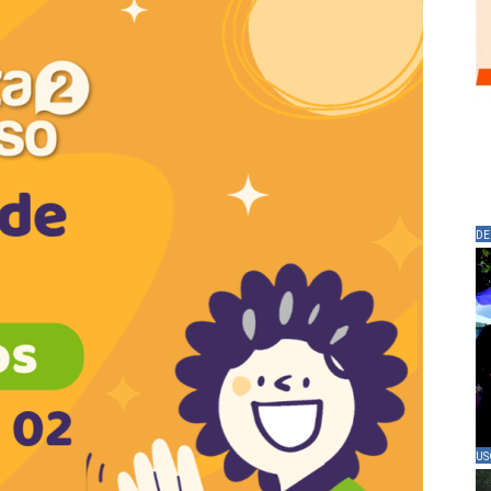
DE
US