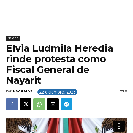
Nayarit
Elvia Ludmila Heredia
rinde protesta como
Fiscal General de
Nayarit
Por
David Silva
-
0
22 diciembre, 2025