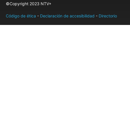
©Copyright 2023 NTV+
Código de ética
-
Declaración de accesibilidad
-
Directorio