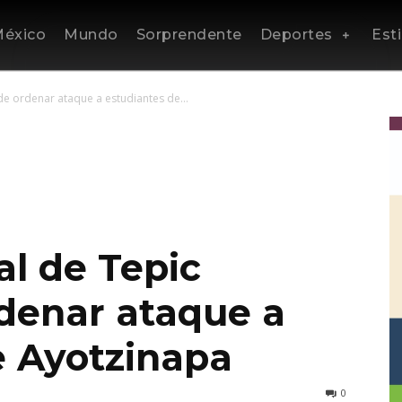
éxico
Mundo
Sorprendente
Deportes
Esti
de ordenar ataque a estudiantes de...
al de Tepic
denar ataque a
e Ayotzinapa
0