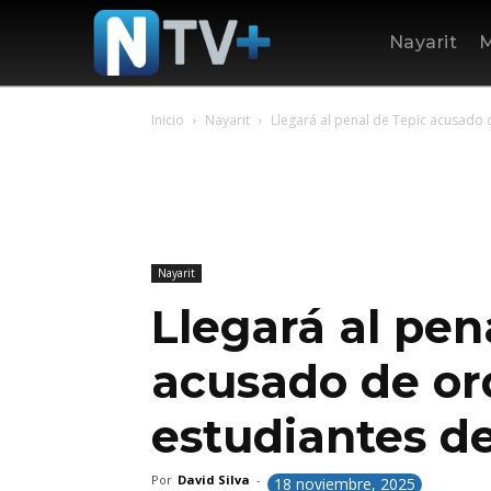
Nayarit
M
Inicio
Nayarit
Llegará al penal de Tepic acusado 
Nayarit
Llegará al pen
acusado de or
estudiantes d
Por
David Silva
-
18 noviembre, 2025