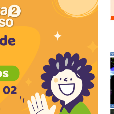
DE
US