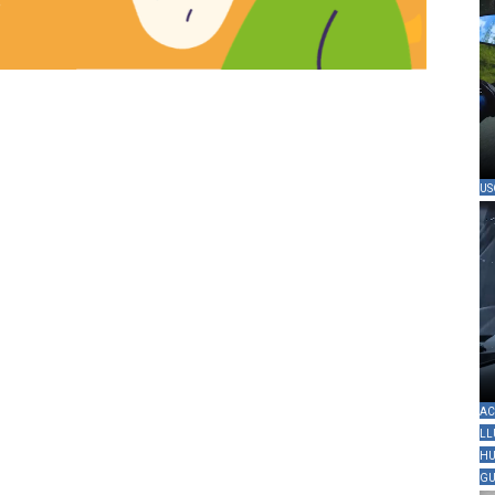
US
AC
LL
HU
GU