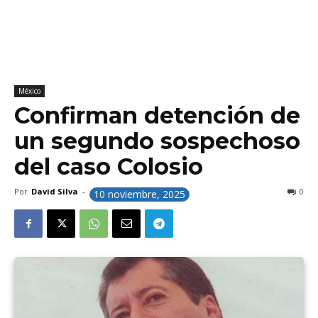
México
Confirman detención de
un segundo sospechoso
del caso Colosio
Por
David Silva
-
0
10 noviembre, 2025