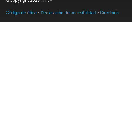
©Copyright 2023 NTV+
Código de ética
-
Declaración de accesibilidad
-
Directorio