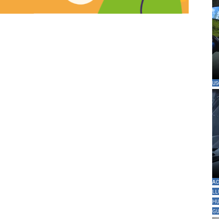
US
AC
LL
HU
GU