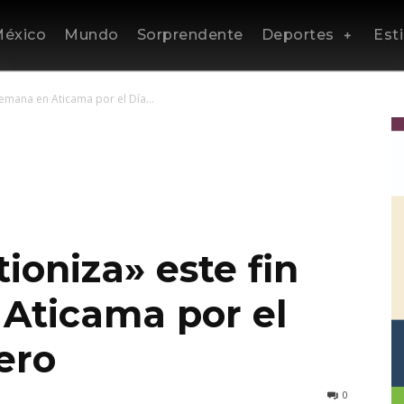
éxico
Mundo
Sorprendente
Deportes
Esti
emana en Aticama por el Día...
ioniza» este fin
Aticama por el
ero
0