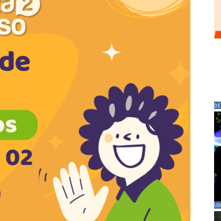
DE
US