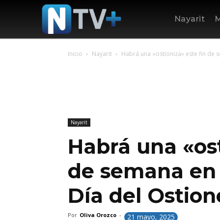
Nayarit
M
Inicio
Nayarit
Habrá una «ostioniza» este fin de s
Nayarit
Habrá una «ost
de semana en 
Día del Ostion
Por
Oliva Orozco
-
21 mayo, 2025