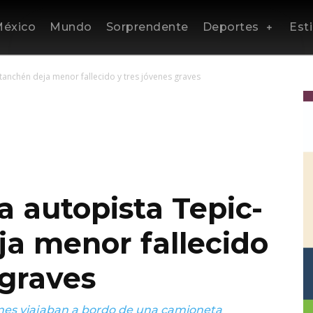
éxico
Mundo
Sorprendente
Deportes
Esti
tanchén deja menor fallecido y tres jóvenes graves
a autopista Tepic-
a menor fallecido
 graves
enes viajaban a bordo de una camioneta