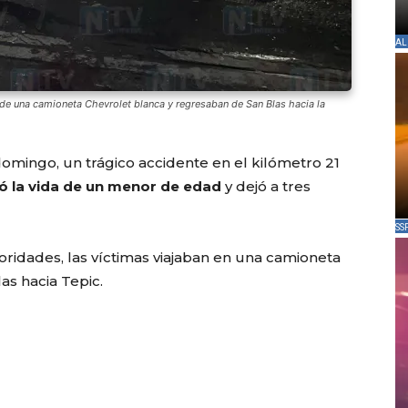
AL
 de una camioneta Chevrolet blanca y regresaban de San Blas hacia la
omingo, un trágico accidente en el kilómetro 21
 la vida de un menor de edad
y dejó a tres
SS
oridades, las víctimas viajaban en una camioneta
as hacia Tepic.