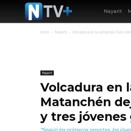
Nayarit
M
Inicio
Nayarit
Volcadura en la autopista Tepic-Ma
Nayarit
Volcadura en l
Matanchén dej
y tres jóvenes
*Según los primeros reportes, los jóv