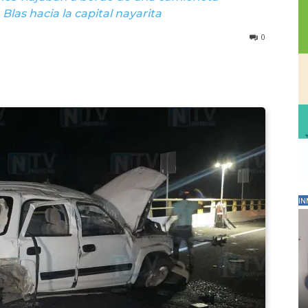
las hacia la capital nayarita
0
IN