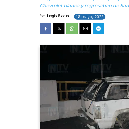
Chevrolet blanca y regresaban de San B
Por
Sergio Robles
-
18 mayo, 2025