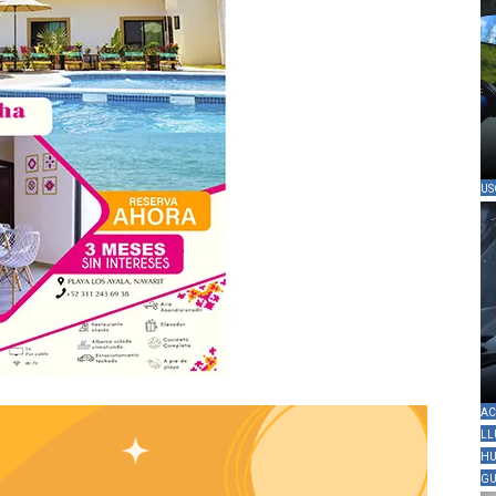
US
AC
LL
HU
GU