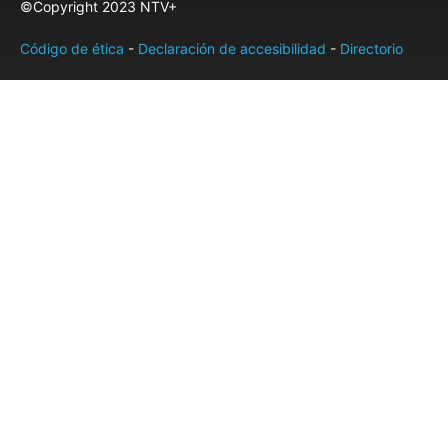
©Copyright 2023 NTV+
Código de ética
-
Declaración de accesibilidad
-
Directorio