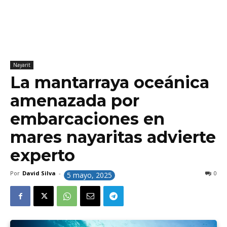
Nayarit
La mantarraya oceánica
amenazada por
embarcaciones en
mares nayaritas advierte
experto
Por
David Silva
-
0
5 mayo, 2025