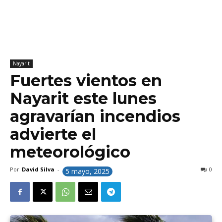
Nayarit
Fuertes vientos en
Nayarit este lunes
agravarían incendios
advierte el
meteorológico
Por
David Silva
-
0
5 mayo, 2025