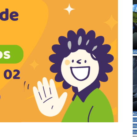
US
AC
LL
HU
GU