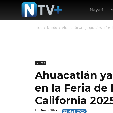
Nayarit
M
Inicio
Mundo
Ahuacatlán ya dijo que sí estará en l
Mundo
Ahuacatlán ya 
en la Feria de
California 202
Por
David Silva
-
22 abril, 2025