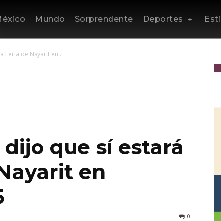
éxico
Mundo
Sorprendente
Deportes
Esti
a Feria de Nayarit en...
dijo que sí estará
 Nayarit en
5
0