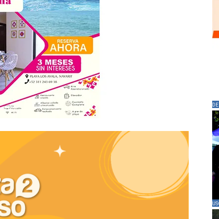
DE
US