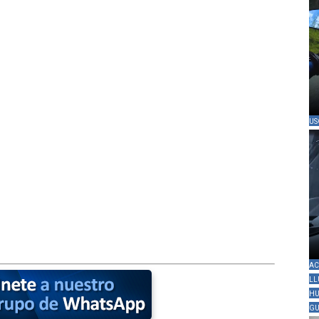
US
AC
LL
HU
GU