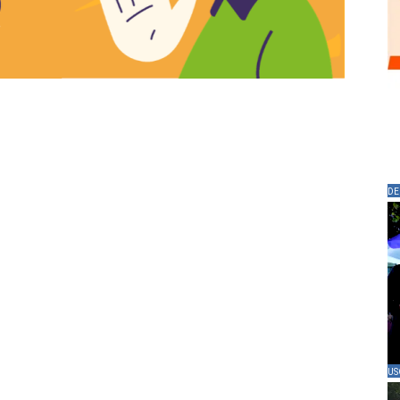
DE
US