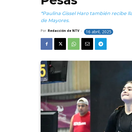
Pesas
*Paulina Gissel Haro también recibe 
de Mayores.
Por
Redacción de NTV
-
16 abril, 2025