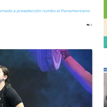
llamado a preselección rumbo al Panamericano
0
IN