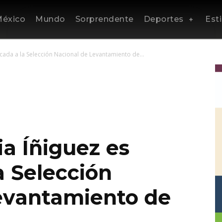
éxico
Mundo
Sorprendente
Deportes
Esti
ocada a la Selección Nacional de Levantamiento de...
ia Íñiguez es
a Selección
evantamiento de