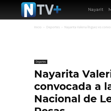
Nayarit
M
Inicio
Deportes
Nayarita Valeria Íñiguez es conv
Deportes
Nayarita Valer
convocada a l
Nacional de L