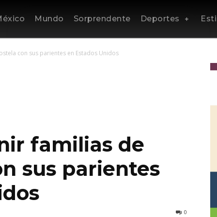
éxico
Mundo
Sorprendente
Deportes
Esti
ostela con sus parientes en Estados Unidos
nir familias de
n sus parientes
idos
0