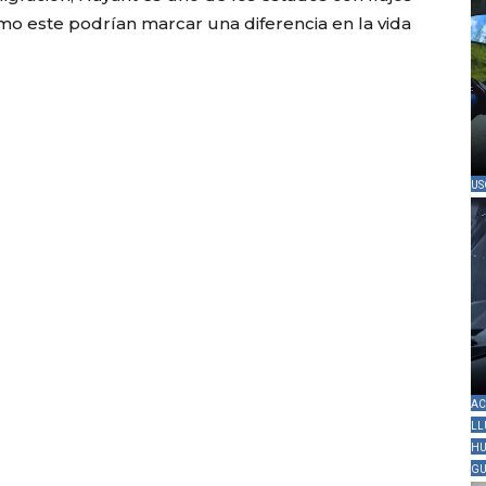
mo este podrían marcar una diferencia en la vida
US
AC
LL
HU
GU