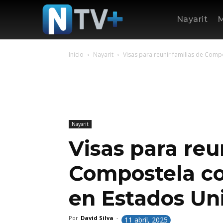
Nayarit
M
Inicio
Nayarit
Visas para reunir familias de Comp
Nayarit
Visas para reu
Compostela co
en Estados Un
Por
David Silva
-
11 abril, 2025