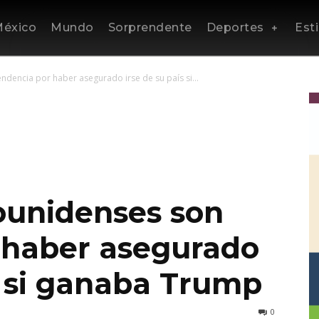
éxico
Mundo
Sorprendente
Deportes
Esti
dencia por haber asegurado irse de su país si...
ounidenses son
 haber asegurado
s si ganaba Trump
0