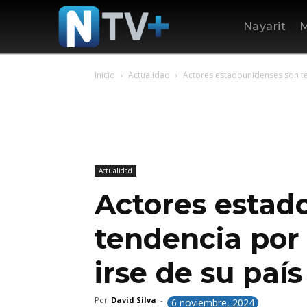
Nayarit
M
Inicio
Actualidad
Actores estadounidenses son ten
Actualidad
Actores estad
tendencia por
irse de su paí
Por
David Silva
-
6 noviembre, 2024