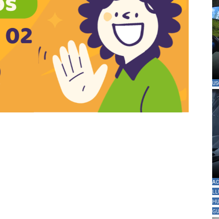
US
AC
LL
HU
GU