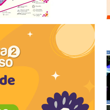
DE
US