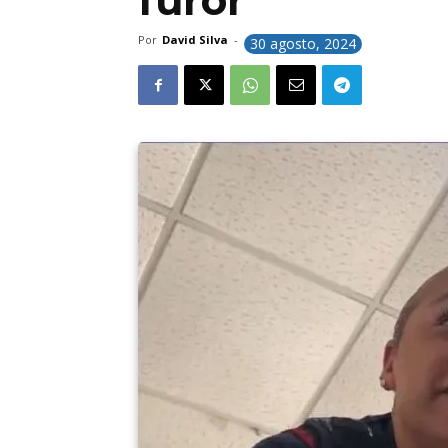
furor
Por
David Silva
-
30 agosto, 2024