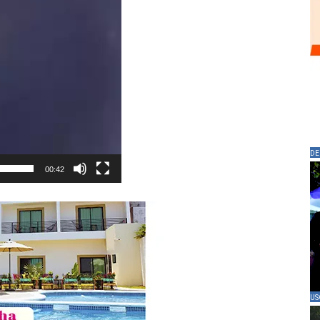
DE
00:42
US