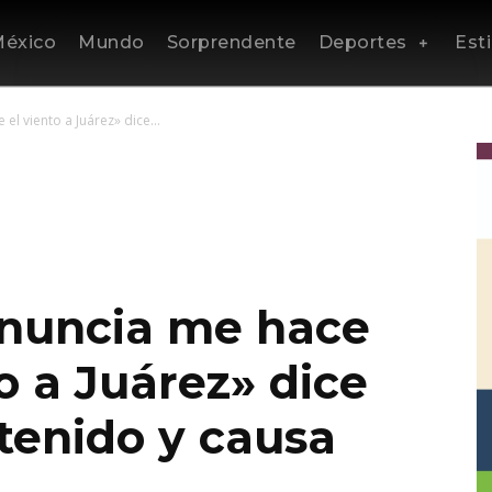
éxico
Mundo
Sorprendente
Deportes
Esti
el viento a Juárez» dice...
enuncia me hace
to a Juárez» dice
etenido y causa