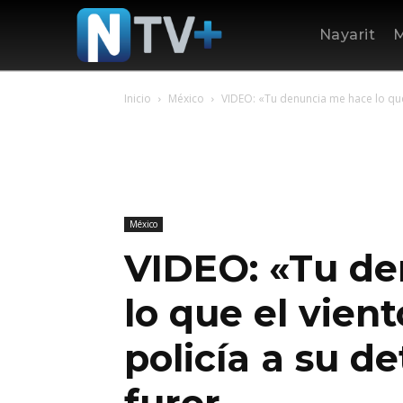
Nayarit
M
Inicio
México
VIDEO: «Tu denuncia me hace lo que 
México
VIDEO: «Tu d
lo que el vien
policía a su d