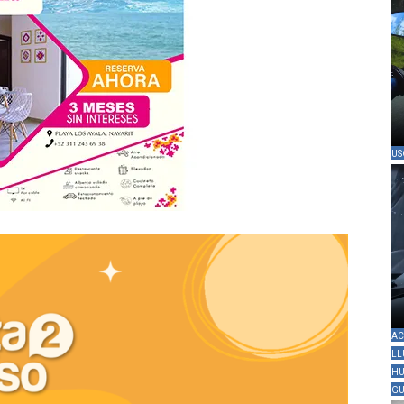
US
AC
LL
HU
GU