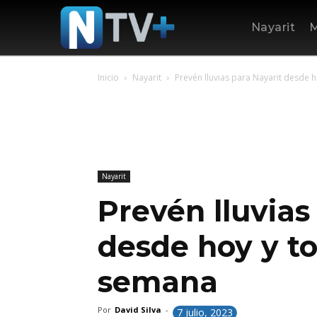
Nayarit
M
Inicio
Nayarit
Prevén lluvias para Nayarit desde h
Nayarit
Prevén lluvias
desde hoy y to
semana
Por
David Silva
-
7 julio, 2023