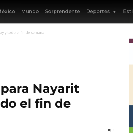
éxico
Mundo
Sorprendente
Deportes
Esti
oy y todo el fin de semana
 para Nayarit
do el fin de
0