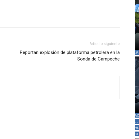
Artículo siguiente
Reportan explosión de plataforma petrolera en la
US
Sonda de Campeche
AC
LL
HU
GU