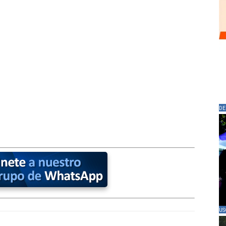
DE
US