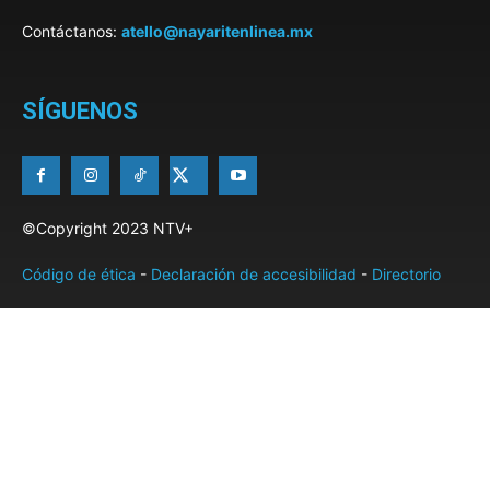
Contáctanos:
atello@nayaritenlinea.mx
SÍGUENOS
©Copyright 2023 NTV+
Código de ética
-
Declaración de accesibilidad
-
Directorio