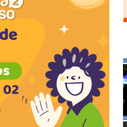
DE
US