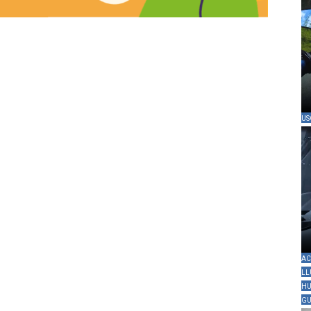
US
AC
LL
HU
GU