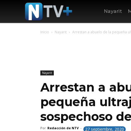
Nayarit
M
Inicio
Nayarit
Arrestan a abuelo de la pequeña ul
Nayarit
Arrestan a abu
pequeña ultra
sospechoso de
Por
Redacción de NTV
-
27 septiembre, 2020