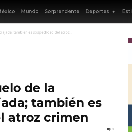
éxico
Mundo
Sorprendente
Deportes
Esti
trajada; también es sospechoso del atroz...
elo de la
jada; también es
l atroz crimen
0