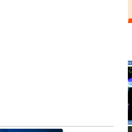
DE
US