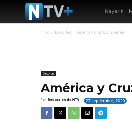
Nayarit
M
Inicio
Deportes
América y Cruz Azul aburren
Deportes
América y Cru
Por
Redacción de NTV
-
27 septiembre, 2020