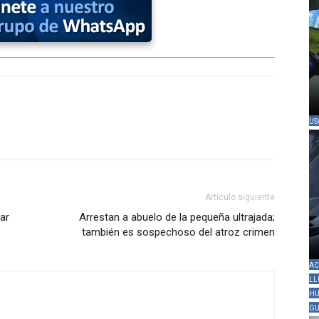
US
Artículo siguiente
ar
Arrestan a abuelo de la pequeña ultrajada;
también es sospechoso del atroz crimen
AC
LL
HU
GU