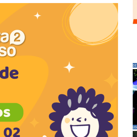
DE
US