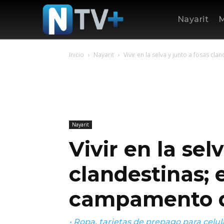
Nayarit
M
Inicio
Nayarit
Vivir en la selva y junto a fosas cla
Nayarit
Vivir en la sel
clandestinas; 
campamento d
• Ropa, tarjetas de prepago para celul