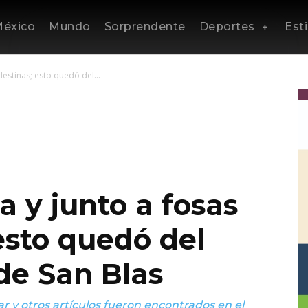
éxico
Mundo
Sorprendente
Deportes
Esti
ndestinas; esto quedó del...
va y junto a fosas
esto quedó del
e San Blas
ar y otros artículos fueron encontrados en el