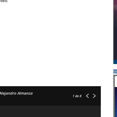
teo.
SS
Alejandro Almanza
1
de 8