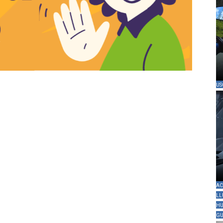
US
AC
LL
HU
GU